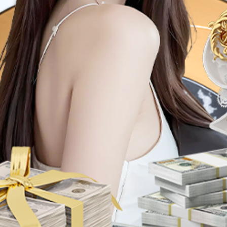
上、安全高效
”的理念，持续优化产品架构与内容体验，致力