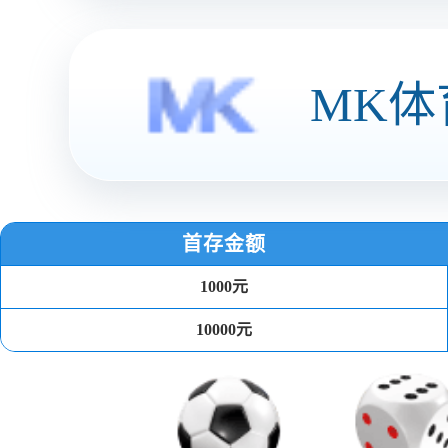
字段加
从注册到
1
如何注册成为平台用户？