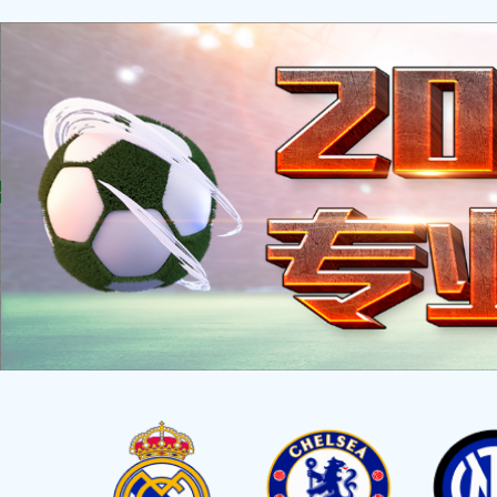
华
连接你的赛事视野，打造