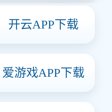
Mac 与
采用轻量化架构与加密访问机
，帮助用户稳
制，适配多种设备系统，有效
轻松绕过访
防劫持、防屏蔽，保障平台访
同步与内容
问安全性和数据一致性。
。
的活跃趋势。