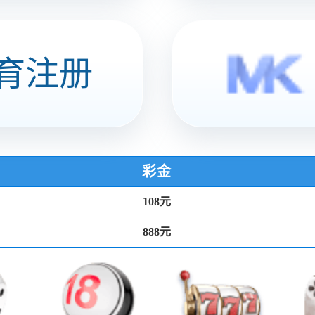
安全核心
数据加密
行为审
密、权限分级、
关键操作日志
存储隔离
踪、风险溯
新手上路 · 常见问题流程解答
观看赛事，常见使用疑问一次解答，助你快速上手 华体会平台 体育