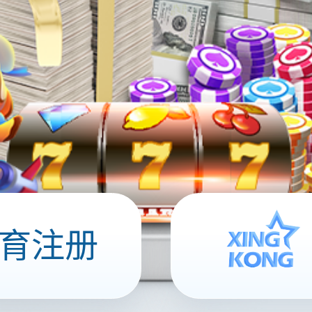
辅助工
体育App