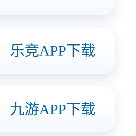
全网。
护
异常流量识
定性保障