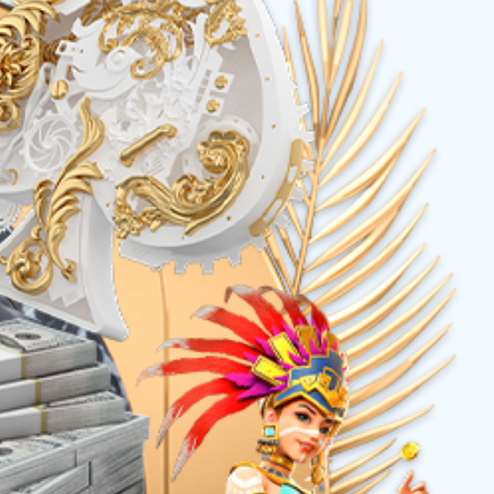
于成为全球领先的华体会平台平