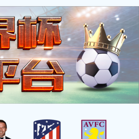
App
公司
体育
注册入口
简介
头条
便捷
持、高清视频、 实时比分