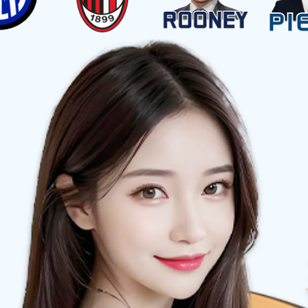
华体会平台公司简介
综合体育赛事直播与数据服务平台，专注于为体育迷打造高
步
等核心功能，为用户提供一站式的华体会平台服务。
构稳定高效，全面适配 APP、PC 和移动网页端。在东南
获得便捷、可靠的服务体验。
00 万+
注册用户，服务网络覆盖十余国家与地区，日均访问